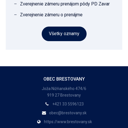
Zverejnenie zámeru prenájom pôdy PD Zavar
Zverejnenie zámeru o prenájme
Všetky oznamy
OBEC BRESTOVANY
Joža Nižňanského 474/6
919 27 Brestovany
+421 33 5596123
obec@brestovany.sk
https://www.brestovany.sk