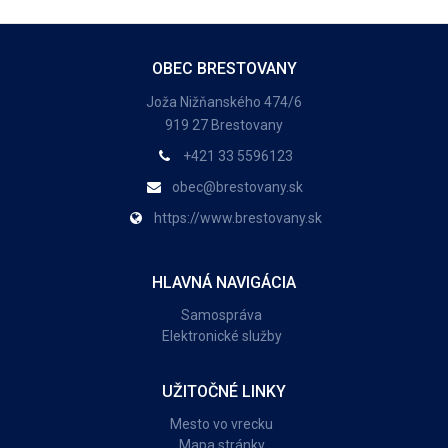
OBEC BRESTOVANY
Joža Nižňanského 474/6
919 27 Brestovany
+421 33 5596123
obec@brestovany.sk
https://www.brestovany.sk
HLAVNÁ NAVIGÁCIA
Samospráva
Elektronické služby
UŽITOČNÉ LINKY
Mesto vo vrecku
Mapa stránky