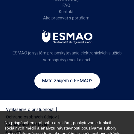
FAQ
Kontakt
Ako pracovať s portálom
ESMAO je systém pre poskytovanie elektronických služieb
samosprávy miest a obcí.
Máte záujem o ESMAO?
|
Vyhlásenie o prístupnosti
|
Ochrana osobných údajov
Na prispôsobenie obsahu a reklám, poskytovanie funkcií
Aktualizácia nastavení
sociálnych médií a analýzu návštevnosti používame súbory
cookies
cookie. Informácie o tom, ako používate naše webové stránky,