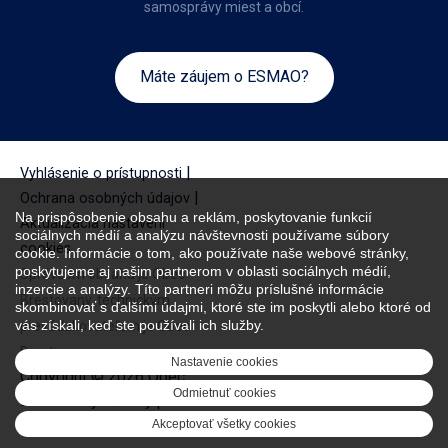
samosprávy miest a obcí.
Máte záujem o ESMAO?
|
Vyhlásenie o prístupnosti
|
Ochrana osobných údajov
Na prispôsobenie obsahu a reklám, poskytovanie funkcií
Aktualizácia nastavení
sociálnych médií a analýzu návštevnosti používame súbory
cookies
cookie. Informácie o tom, ako používate naše webové stránky,
poskytujeme aj našim partnerom v oblasti sociálnych médií,
Správcom obsahu je Obec
inzercie a analýzy. Títo partneri môžu príslušné informácie
Brestovany, technickým
skombinovať s ďalšími údajmi, ktoré ste im poskytli alebo ktoré od
vás získali, keď ste používali ich služby.
prevádzkovateľom je Obec
Brestovany.
Nastavenie cookies
Copyright © 2026 Obec
Odmietnuť cookies
Brestovany. Všetky práva
vyhradené.
Akceptovať všetky cookies