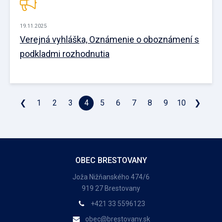
19.11.2025
Verejná vyhláška, Oznámenie o oboznámení s
podkladmi rozhodnutia
❮
1
2
3
4
5
6
7
8
9
10
❯
OBEC BRESTOVANY
Joža Nižňanského 474/6
919 27 Brestovany
+421 33 5596123
obec@brestovany.sk